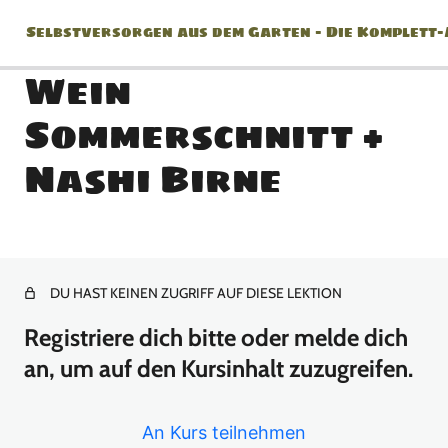
Selbstversorgen aus dem Garten – Die Komplett
Wein
Sommerschnitt +
Jänner
Nashi Birne
2 Lektionen
Februar
2 Lektionen
März
DU HAST KEINEN ZUGRIFF AUF DIESE LEKTION
Registriere dich bitte oder melde dich
8 Lektionen
April
an, um auf den Kursinhalt zuzugreifen.
10 Lektionen
An Kurs teilnehmen
Mai