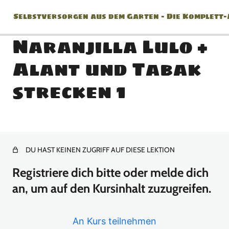
Selbstversorgen aus dem Garten – Die Komplett
Naranjilla Lulo +
Alant und Tabak
Jänner
strecken 1
2 Lektionen
Februar
2 Lektionen
März
DU HAST KEINEN ZUGRIFF AUF DIESE LEKTION
Registriere dich bitte oder melde dich
8 Lektionen
April
an, um auf den Kursinhalt zuzugreifen.
10 Lektionen
An Kurs teilnehmen
Mai