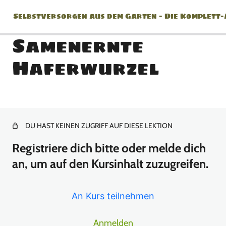
Selbstversorgen aus dem Garten – Die Komplett
Samenernte
Haferwurzel
Jänner
2 Lektionen
Februar
DU HAST KEINEN ZUGRIFF AUF DIESE LEKTION
2 Lektionen
März
Registriere dich bitte oder melde dich
an, um auf den Kursinhalt zuzugreifen.
8 Lektionen
April
An Kurs teilnehmen
10 Lektionen
Mai
Anmelden