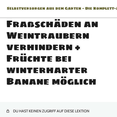
Selbstversorgen aus dem Garten – Die Komplett
Fraßschäden an
Weintraubern
Jänner
verhindern +
2 Lektionen
Früchte bei
Februar
winterharter
2 Lektionen
März
Banane möglich
8 Lektionen
April
10 Lektionen
DU HAST KEINEN ZUGRIFF AUF DIESE LEKTION
Mai