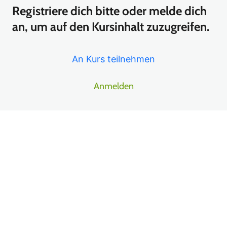
Registriere dich bitte oder melde dich
21 Lektionen
an, um auf den Kursinhalt zuzugreifen.
Juni
An Kurs teilnehmen
17 Lektionen
Juli
Anmelden
27 Lektionen
August
15 Lektionen
Vor
Näc
September
heri
hst
ge(
e(s)
s)
Linsen Ernte + Getrockneten Tabak zwischenlagern
Tomaten Update
Chayote + Amaranth erntereif