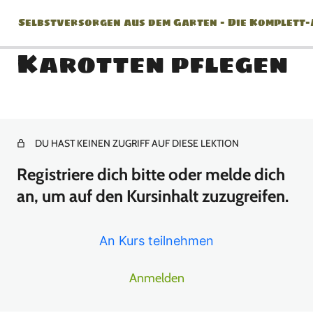
Selbstversorgen aus dem Garten – Die Komplett
Karotten pflegen
Jänner
2 Lektionen
DU HAST KEINEN ZUGRIFF AUF DIESE LEKTION
Februar
Registriere dich bitte oder melde dich
2 Lektionen
an, um auf den Kursinhalt zuzugreifen.
März
An Kurs teilnehmen
8 Lektionen
April
Anmelden
10 Lektionen
Mai