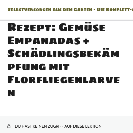
Selbstversorgen aus dem Garten – Die Komplett
Rezept: Gemüse
Empanadas +
Jänner
Schädlingsbekäm
2 Lektionen
pfung mit
Februar
Florfliegenlarve
2 Lektionen
März
n
8 Lektionen
April
10 Lektionen
DU HAST KEINEN ZUGRIFF AUF DIESE LEKTION
Mai