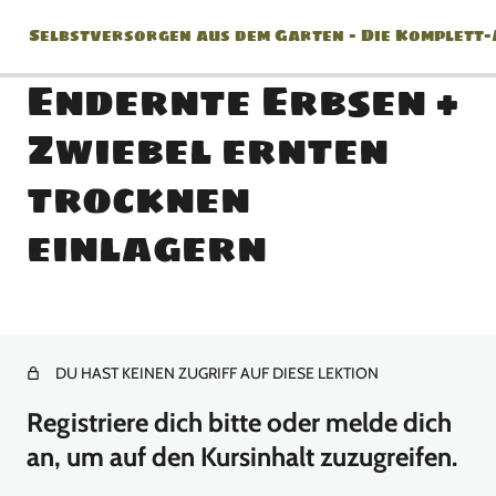
Selbstversorgen aus dem Garten – Die Komplett
Endernte Erbsen +
Zwiebel ernten
Jänner
trocknen
2 Lektionen
einlagern
Februar
2 Lektionen
März
DU HAST KEINEN ZUGRIFF AUF DIESE LEKTION
8 Lektionen
April
Registriere dich bitte oder melde dich
an, um auf den Kursinhalt zuzugreifen.
10 Lektionen
Mai