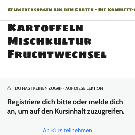
Selbstversorgen aus dem Garten – Die Komplett
Kartoffeln
Mischkultur
Jänner
Fruchtwechsel
2 Lektionen
Februar
2 Lektionen
März
DU HAST KEINEN ZUGRIFF AUF DIESE LEKTION
Registriere dich bitte oder melde dich
8 Lektionen
April
an, um auf den Kursinhalt zuzugreifen.
10 Lektionen
An Kurs teilnehmen
Mai