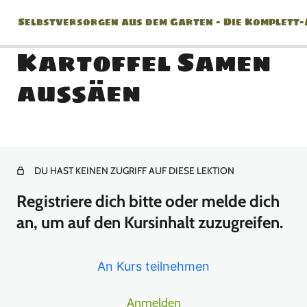
Selbstversorgen aus dem Garten – Die Komplett
Kartoffel Samen
aussäen
Jänner
2 Lektionen
Februar
DU HAST KEINEN ZUGRIFF AUF DIESE LEKTION
2 Lektionen
März
Registriere dich bitte oder melde dich
an, um auf den Kursinhalt zuzugreifen.
März Update
An Kurs teilnehmen
Erdkastanie + Sedanina
Anmelden
Kartoffel Samen aussäen