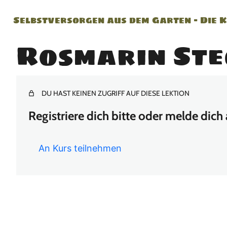
Selbstversorgen aus dem Garten – Die 
Rosmarin Ste
DU HAST KEINEN ZUGRIFF AUF DIESE LEKTION
Registriere dich bitte oder melde dich
An Kurs teilnehmen
Vor
Näc
heri
hst
ge(
e(s)