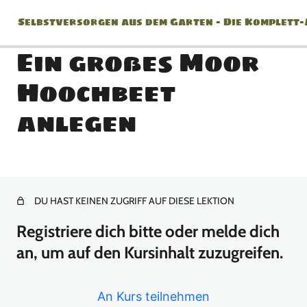
Selbstversorgen aus dem Garten – Die Komplett
Ein großes Moor
Hoochbeet
Jänner
anlegen
2 Lektionen
Februar
2 Lektionen
März
DU HAST KEINEN ZUGRIFF AUF DIESE LEKTION
Registriere dich bitte oder melde dich
8 Lektionen
April
an, um auf den Kursinhalt zuzugreifen.
10 Lektionen
An Kurs teilnehmen
Mai