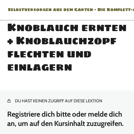
Selbstversorgen aus dem Garten – Die Komplett
Knoblauch ernten
+ Knoblauchzopf
Jänner
flechten und
2 Lektionen
einlagern
Februar
2 Lektionen
März
DU HAST KEINEN ZUGRIFF AUF DIESE LEKTION
8 Lektionen
April
Registriere dich bitte oder melde dich
an, um auf den Kursinhalt zuzugreifen.
10 Lektionen
Mai