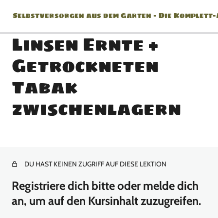
Selbstversorgen aus dem Garten – Die Komplett
Linsen Ernte +
Getrockneten
Jänner
Tabak
2 Lektionen
zwischenlagern
Februar
2 Lektionen
März
DU HAST KEINEN ZUGRIFF AUF DIESE LEKTION
8 Lektionen
April
Registriere dich bitte oder melde dich
an, um auf den Kursinhalt zuzugreifen.
10 Lektionen
Mai