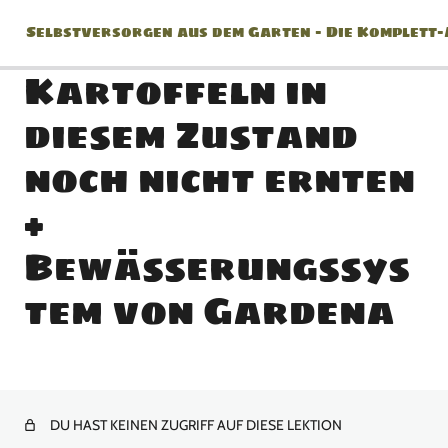
Selbstversorgen aus dem Garten – Die Komplett
Kartoffeln in
diesem Zustand
Jänner
noch nicht ernten
2 Lektionen
+
Februar
Bewässerungssys
2 Lektionen
März
tem von Gardena
8 Lektionen
April
10 Lektionen
DU HAST KEINEN ZUGRIFF AUF DIESE LEKTION
Mai