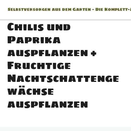
Selbstversorgen aus dem Garten – Die Komplett
Chilis und
Paprika
Jänner
auspflanzen +
2 Lektionen
Fruchtige
Februar
Nachtschattenge
2 Lektionen
März
wächse
auspflanzen
8 Lektionen
April
10 Lektionen
Mai