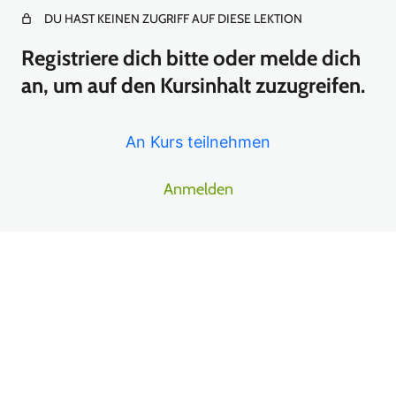
DU HAST KEINEN ZUGRIFF AUF DIESE LEKTION
Registriere dich bitte oder melde dich
Karotten pflegen
an, um auf den Kursinhalt zuzugreifen.
Wunderlauch
Ein großes Moor Hoochbeet anlegen
An Kurs teilnehmen
Haferwurzel und Schwarzwurzel anbauen
Anmelden
Selbstaussaat
Winterharte Feige
Erntetipp Topinambur Triebspitzen
Vor
Näc
heri
hst
Erdmandeln auspflanzen + Bärlauch einpflanzen
ge(
e(s)
s)
Ulluco, Manchu, Knollige Kapuzinerkresse und Winterharter
Chinesischer Yams auspflanzen