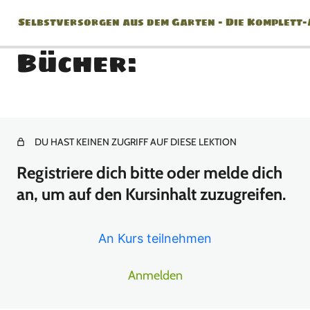
Selbstversorgen aus dem Garten – Die Komplett
Bücher:
Jänner
2 Lektionen
DU HAST KEINEN ZUGRIFF AUF DIESE LEKTION
Februar
Registriere dich bitte oder melde dich
2 Lektionen
an, um auf den Kursinhalt zuzugreifen.
März
An Kurs teilnehmen
8 Lektionen
April
Anmelden
10 Lektionen
Mai