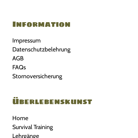
u
n
f
Information
ä
l
l
Impressum
e
Datenschutzbelehrung
AGB
FAQs
Stornoversicherung
Überlebenskunst
Home
Survival Training
Lehrgänge