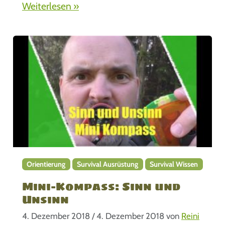
Weiterlesen »
a
n
-
S
u
r
v
i
v
a
l
-
R
Orientierung
Survival Ausrüstung
Survival Wissen
e
Mini-Kompass: Sinn und
t
Unsinn
t
u
4. Dezember 2018
/
4. Dezember 2018
von
Reini