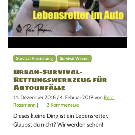
Survival Ausrüstung
Survival Wissen
Urban-Survival-
Rettungswerkzeug für
Autounfälle
14. Dezember 2018
/
4. Februar 2019
von
Reini
z
Rossmann
|
2 Kommentare
u
Dieses kleine Ding ist ein Lebensretter. –
U
Glaubst du nicht? Wir werden sehen!
r
b