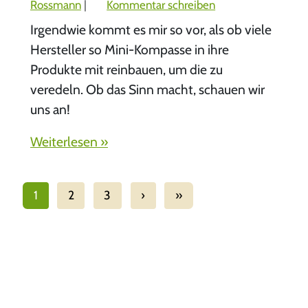
n
Rossmann
|
Kommentar schreiben
g
Irgendwie kommt es mir so vor, als ob viele
s
Hersteller so Mini-Kompasse in ihre
w
Produkte mit reinbauen, um die zu
e
r
veredeln. Ob das Sinn macht, schauen wir
k
uns an!
z
e
Weiterlesen »
u
g
f
1
2
3
›
»
ü
r
A
u
t
o