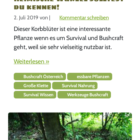
du kennen!
2. Juli 2019
von
|
Kommentar schreiben
Dieser Korbblüter ist eine interessante
Pflanze wenn es um Survival und Bushcraft
geht, weil sie sehr vielseitig nutzbar ist.
Weiterlesen »
Bushcraft Österreich
essbare Pflanzen
Große Klette
Survival Nahrung
Survival Wissen
Werkzeuge Bushcraft