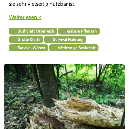
sie sehr vielseitig nutzbar ist.
Weiterlesen »
Bushcraft Österreich
essbare Pflanzen
Große Klette
Survival Nahrung
Survival Wissen
Werkzeuge Bushcraft