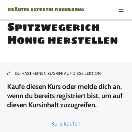
Kräuter Expertin Ausbildung
Spitzwegerich
Honig herstellen
Modul: Herzlich
Willkommen zur Kräuter
Expertin Ausbildung!
DU HAST KEINEN ZUGRIFF AUF DIESE LEKTION
1 Lektion
Modul: Botanik Basics
Kaufe diesen Kurs oder melde dich an,
wenn du bereits registriert bist, um auf
18 Lektionen
Modul: Jänner
diesen Kursinhalt zuzugreifen.
13 Lektionen
Modul: Februar
Kurs kaufen