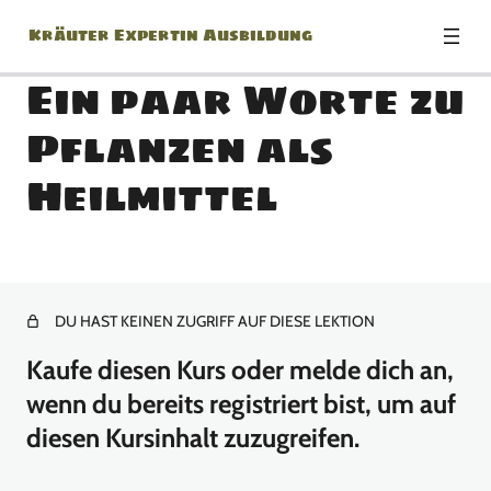
Kräuter Expertin Ausbildung
Ein paar Worte zu
Pflanzen als
Modul: Herzlich
Heilmittel
Willkommen zur Kräuter
Expertin Ausbildung!
1 Lektion
Modul: Botanik Basics
DU HAST KEINEN ZUGRIFF AUF DIESE LEKTION
18 Lektionen
Kaufe diesen Kurs oder melde dich an,
Modul: Jänner
wenn du bereits registriert bist, um auf
diesen Kursinhalt zuzugreifen.
13 Lektionen
Modul: Februar