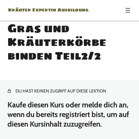
Kräuter Expertin Ausbildung
Gras und
Kräuterkörbe
Modul: Herzlich
binden Teil2/2
Willkommen zur Kräuter
Expertin Ausbildung!
1 Lektion
Modul: Botanik Basics
DU HAST KEINEN ZUGRIFF AUF DIESE LEKTION
18 Lektionen
Kaufe diesen Kurs oder melde dich an,
Modul: Jänner
wenn du bereits registriert bist, um auf
diesen Kursinhalt zuzugreifen.
13 Lektionen
Modul: Februar