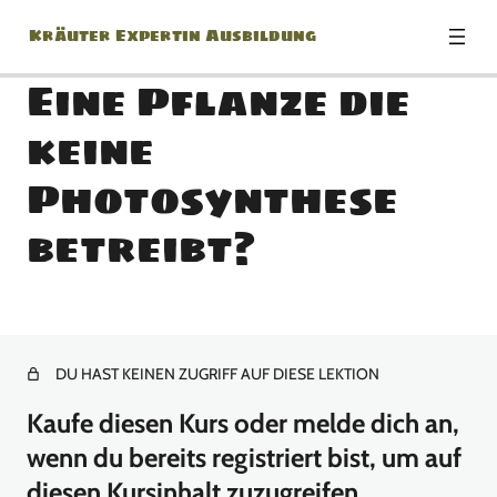
Kräuter Expertin Ausbildung
Eine Pflanze die
keine
Modul: Herzlich
Photosynthese
Willkommen zur Kräuter
Expertin Ausbildung!
betreibt?
1 Lektion
Modul: Botanik Basics
18 Lektionen
DU HAST KEINEN ZUGRIFF AUF DIESE LEKTION
Modul: Jänner
Kaufe diesen Kurs oder melde dich an,
13 Lektionen
wenn du bereits registriert bist, um auf
Modul: Februar
diesen Kursinhalt zuzugreifen.