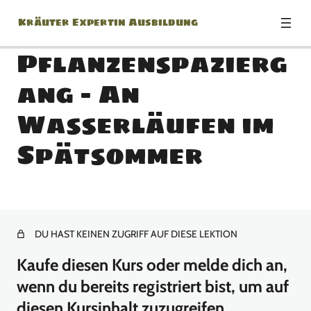
Kräuter Expertin Ausbildung
Pflanzenspazierg
ang – An
Modul: Herzlich
Wasserläufen im
Willkommen zur Kräuter
Expertin Ausbildung!
Spätsommer
1 Lektion
Modul: Botanik Basics
18 Lektionen
DU HAST KEINEN ZUGRIFF AUF DIESE LEKTION
Modul: Jänner
Kaufe diesen Kurs oder melde dich an,
13 Lektionen
wenn du bereits registriert bist, um auf
Modul: Februar
diesen Kursinhalt zuzugreifen.