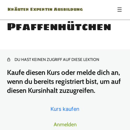
Kräuter Expertin Ausbildung
Pfaffenhütchen
Modul: Herzlich
Willkommen zur Kräuter
Expertin Ausbildung!
DU HAST KEINEN ZUGRIFF AUF DIESE LEKTION
Kaufe diesen Kurs oder melde dich an,
1 Lektion
Modul: Botanik Basics
wenn du bereits registriert bist, um auf
diesen Kursinhalt zuzugreifen.
18 Lektionen
Modul: Jänner
Kurs kaufen
13 Lektionen
Modul: Februar
Anmelden