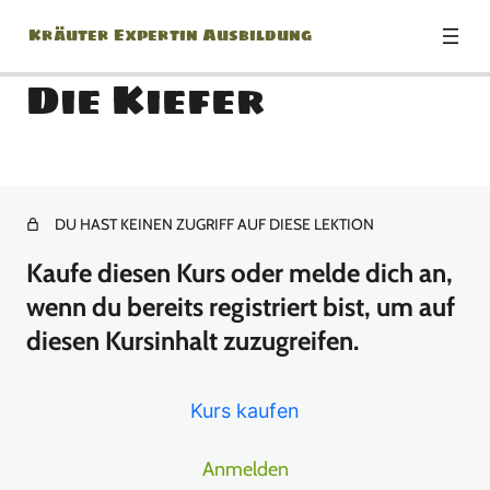
Kräuter Expertin Ausbildung
Die Kiefer
Modul: Herzlich
Willkommen zur Kräuter
Expertin Ausbildung!
DU HAST KEINEN ZUGRIFF AUF DIESE LEKTION
Kaufe diesen Kurs oder melde dich an,
1 Lektion
Modul: Botanik Basics
wenn du bereits registriert bist, um auf
diesen Kursinhalt zuzugreifen.
18 Lektionen
Modul: Jänner
Kurs kaufen
Buchtipp: Kräuter Verarbeitung
Anmelden