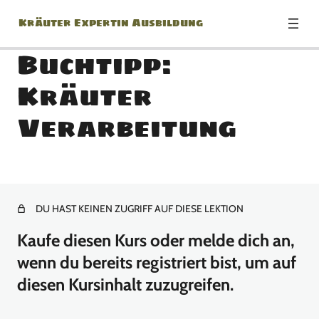
Kräuter Expertin Ausbildung
Buchtipp:
Kräuter
Modul: Herzlich
Verarbeitung
Willkommen zur Kräuter
Expertin Ausbildung!
1 Lektion
Modul: Botanik Basics
DU HAST KEINEN ZUGRIFF AUF DIESE LEKTION
18 Lektionen
Kaufe diesen Kurs oder melde dich an,
Modul: Jänner
wenn du bereits registriert bist, um auf
diesen Kursinhalt zuzugreifen.
Buchtipp: Kräuter Verarbeitung