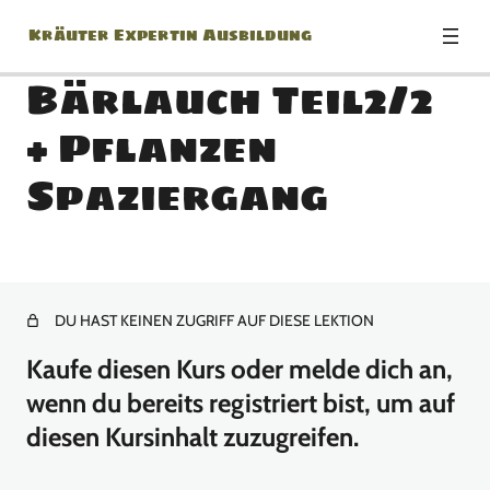
Kräuter Expertin Ausbildung
Bärlauch Teil2/2
+ Pflanzen
Modul: Herzlich
Spaziergang
Willkommen zur Kräuter
Expertin Ausbildung!
1 Lektion
Modul: Botanik Basics
DU HAST KEINEN ZUGRIFF AUF DIESE LEKTION
18 Lektionen
Kaufe diesen Kurs oder melde dich an,
Modul: Jänner
wenn du bereits registriert bist, um auf
diesen Kursinhalt zuzugreifen.
13 Lektionen
Modul: Februar