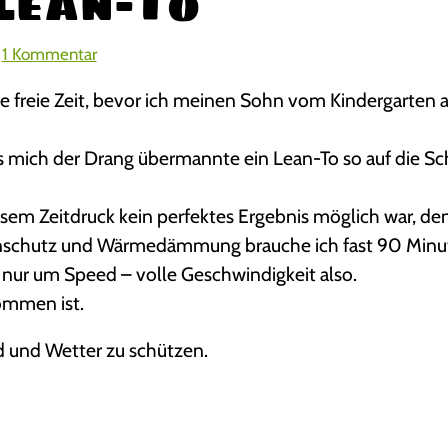
 Lean-To
z
1 Kommentar
u
de freie Zeit, bevor ich meinen Sohn vom Kindergarten
D
a
s
s mich der Drang übermannte ein Lean-To so auf die Sc
2
5
esem Zeitdruck kein perfektes Ergebnis möglich war, den
M
nschutz und Wärmedämmung brauche ich fast 90 Minu
i
 nur um Speed – volle Geschwindigkeit also.
n
u
ommen ist.
t
d und Wetter zu schützen.
e
n
L
e