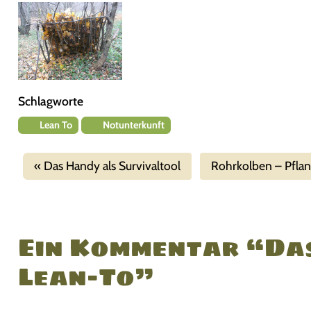
Schlagworte
Lean To
Notunterkunft
Das Handy als Survivaltool
Rohrkolben – Pfla
Ein Kommentar “Das
Lean-To”