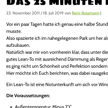
Das 25 Minuten
23. November 2011
/
18. Juli 2019
von
Reini Rossmann
|
Vor ein paar Tagen hatte ich genau eine halbe Stun
musste.
Also spazierte ich im nahegelegenen Park um her al
aufzubauen.
Natürlich war mir von vornherein klar, dass unter di
gutes Lean-To mit ausreichend Dämmung als Rege
es ging nicht um Schönheit und Perfektion sondern
Hier möchte ich Euch berichten, was dabei rausgek
Ein Lean-To ist eine Notunterkunft um sich vor Win
Die Voraussetzungen:
Außentemperatur: Minus 2°C