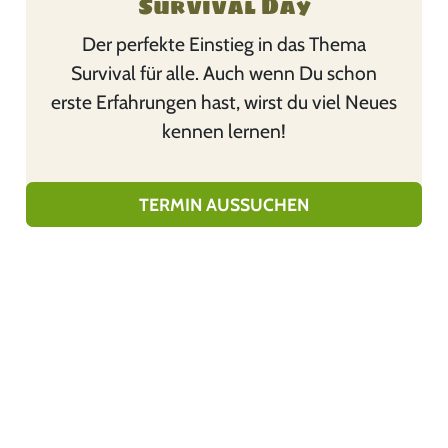
Survival Day
r
r
e
Der perfekte Einstieg in das Thema
o
V
Survival für alle. Auch wenn Du schon
d
a
erste Erfahrungen hast, wirst du viel Neues
u
r
kennen lernen!
k
i
t
a
w
TERMIN AUSSUCHEN
n
e
t
i
e
s
n
t
a
m
u
e
f
h
.
r
D