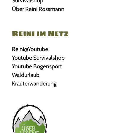
Survivalshop
n
D
Über Reini Rossmann
a
i
u
e
f
Reini im Netz
O
d
p
e
Reini@Youtube
t
r
Youtube Survivalshop
i
P
Youtube Bogensport
o
r
Waldurlaub
n
o
Kräuterwanderung
e
d
n
u
k
k
ö
t
n
s
n