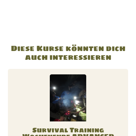
Diese Kurse könnten dich
auch interessieren
D
i
e
s
e
s
P
Survival Training
r