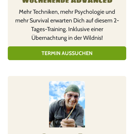
Wochenende ADVANCED
o
Mehr Techniken, mehr Psychologie und
d
mehr Survival erwarten Dich auf diesem 2-
u
Tages-Training. Inklusive einer
k
Übernachtung in der Wildnis!
t
w
TERMIN AUSSUCHEN
e
i
s
D
t
i
m
e
e
s
h
e
r
s
e
P