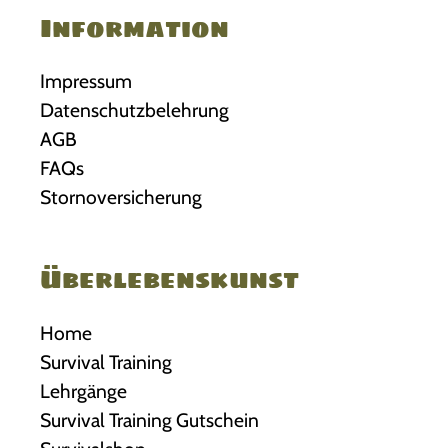
e
Information
i
r
e
e
Impressum
O
V
Datenschutzbelehrung
p
a
AGB
t
r
FAQs
i
i
Stornoversicherung
o
a
n
n
e
t
Überlebenskunst
n
e
k
n
Home
ö
a
Survival Training
n
u
Lehrgänge
n
f
Survival Training Gutschein
e
.