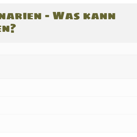
enarien – Was kann
en?
r