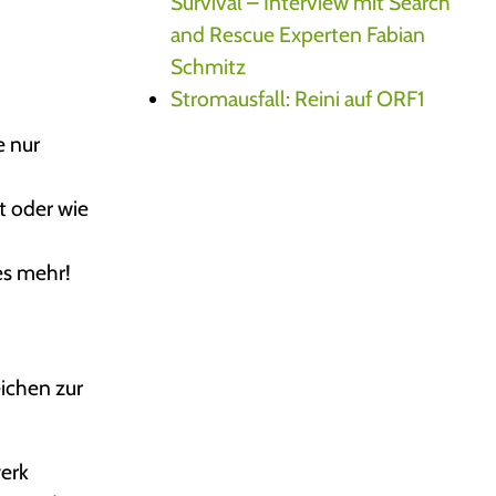
Survival – Interview mit Search
and Rescue Experten Fabian
Schmitz
Stromausfall: Reini auf ORF1
e nur
t oder wie
es mehr!
eichen zur
werk