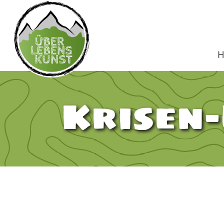
H
Krisen