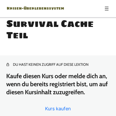
Krisen-Überlebenssystem
Survival Cache
Teil
Modul 0: Herzlich
Willkommen!
1 Lektion
Modul 1: Die richtige
DU HAST KEINEN ZUGRIFF AUF DIESE LEKTION
Einstellung
Kaufe diesen Kurs oder melde dich an,
wenn du bereits registriert bist, um auf
1 Lektion
Modul 2: Krisenszenarien –
diesen Kursinhalt zuzugreifen.
Was kann eigentlich
passieren?
Kurs kaufen