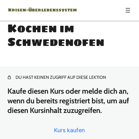
Krisen-Überlebenssystem
Kochen im
Schwedenofen
Modul 0: Herzlich
Willkommen!
1 Lektion
Modul 1: Die richtige
DU HAST KEINEN ZUGRIFF AUF DIESE LEKTION
Einstellung
Kaufe diesen Kurs oder melde dich an,
wenn du bereits registriert bist, um auf
1 Lektion
Modul 2: Krisenszenarien –
diesen Kursinhalt zuzugreifen.
Was kann eigentlich
passieren?
Kurs kaufen