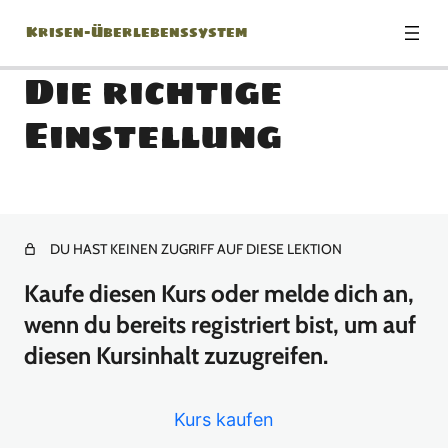
Krisen-Überlebenssystem
Die richtige
Einstellung
Modul 0: Herzlich
Willkommen!
1 Lektion
Modul 1: Die richtige
DU HAST KEINEN ZUGRIFF AUF DIESE LEKTION
Einstellung
Kaufe diesen Kurs oder melde dich an,
wenn du bereits registriert bist, um auf
Die richtige Einstellung
diesen Kursinhalt zuzugreifen.
Modul 2: Krisenszenarien –
Was kann eigentlich
Kurs kaufen
passieren?