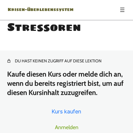
Krisen-Überlebenssystem
Stressoren
Modul 0: Herzlich
Willkommen!
DU HAST KEINEN ZUGRIFF AUF DIESE LEKTION
1 Lektion
Modul 1: Die richtige
Kaufe diesen Kurs oder melde dich an,
Einstellung
wenn du bereits registriert bist, um auf
diesen Kursinhalt zuzugreifen.
1 Lektion
Modul 2: Krisenszenarien –
Was kann eigentlich
Kurs kaufen
passieren?
Anmelden