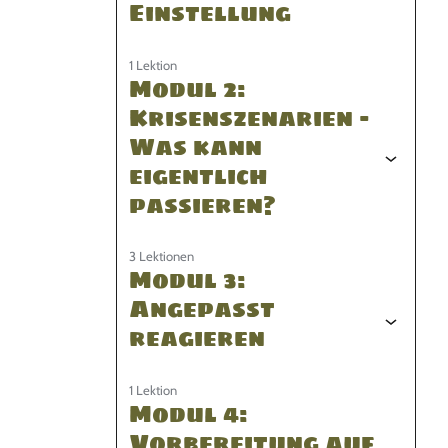
Einstellung
1 Lektion
Modul 2:
Krisenszenarien –
Was kann
eigentlich
passieren?
3 Lektionen
Modul 3:
Angepasst
reagieren
1 Lektion
Modul 4:
Vorbereitung auf