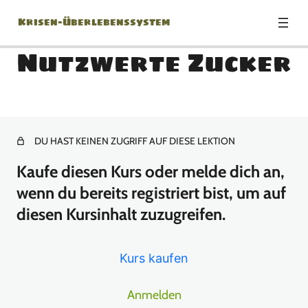
Krisen-Überlebenssystem
Nutzwerte Zucker
Modul 0: Herzlich
Willkommen!
DU HAST KEINEN ZUGRIFF AUF DIESE LEKTION
1 Lektion
Modul 1: Die richtige
Kaufe diesen Kurs oder melde dich an,
Einstellung
wenn du bereits registriert bist, um auf
diesen Kursinhalt zuzugreifen.
1 Lektion
Modul 2: Krisenszenarien –
Was kann eigentlich
Kurs kaufen
passieren?
Anmelden