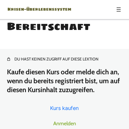
Krisen-Überlebenssystem
Bereitschaft
Modul 0: Herzlich
Willkommen!
DU HAST KEINEN ZUGRIFF AUF DIESE LEKTION
1 Lektion
Modul 1: Die richtige
Kaufe diesen Kurs oder melde dich an,
Einstellung
wenn du bereits registriert bist, um auf
diesen Kursinhalt zuzugreifen.
1 Lektion
Modul 2: Krisenszenarien –
Was kann eigentlich
Kurs kaufen
passieren?
Anmelden