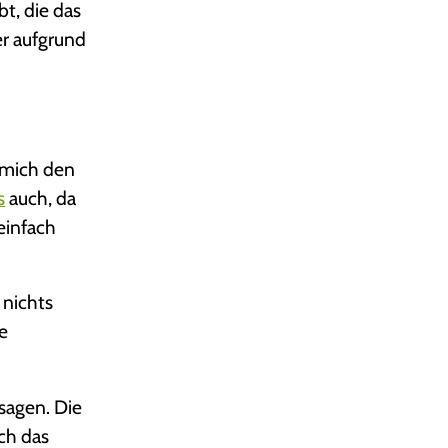
bt, die das
er aufgrund
r mich den
s
auch, da
 einfach
 nichts
ie
 sagen. Die
ich das