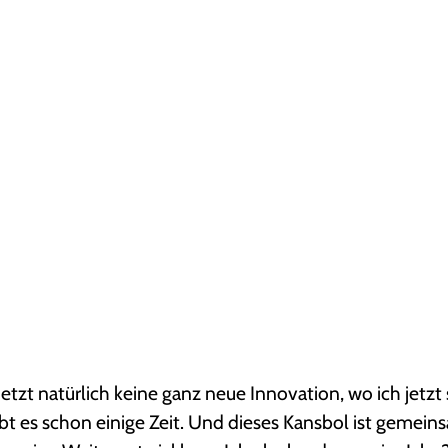
i
o
n
o
d
e
r
F
l
o
p
?
jetzt natürlich keine ganz neue Innovation, wo ich jetzt
 gibt es schon einige Zeit. Und dieses Kansbol ist gemei