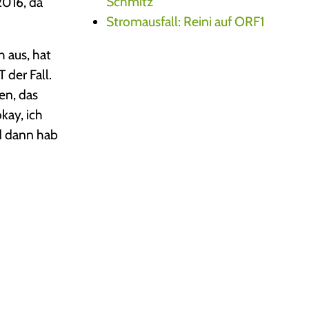
Schmitz
2016, da
Stromausfall: Reini auf ORF1
h aus, hat
 der Fall.
en, das
kay, ich
nd dann hab