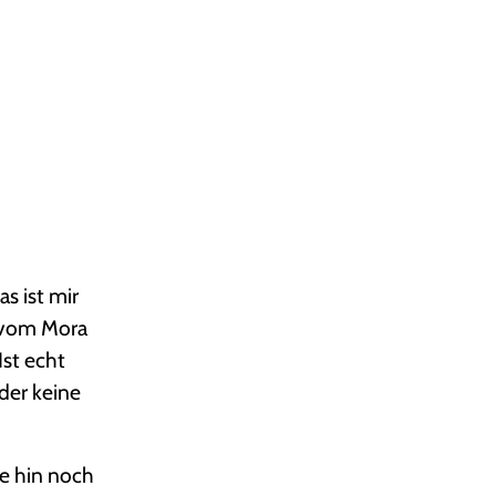
s ist mir
h vom Mora
Ist echt
ider keine
ze hin noch