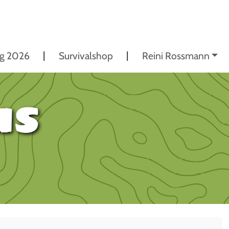
ng 2026
Survivalshop
Reini Rossmann
US