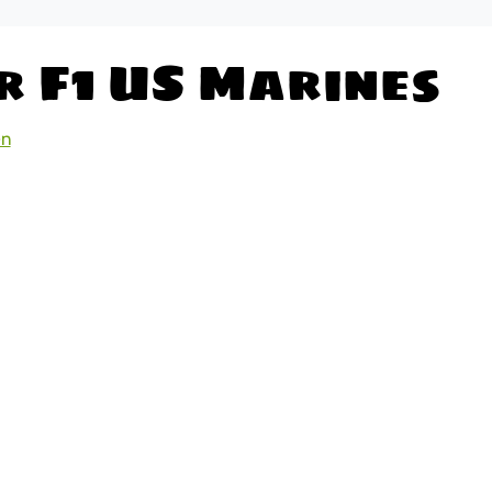
r F1 US Marines
en