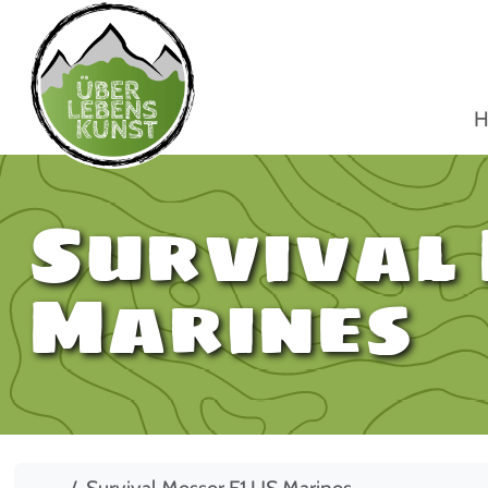
H
Survival 
Marines
Start
Survival Messer F1 US Marines