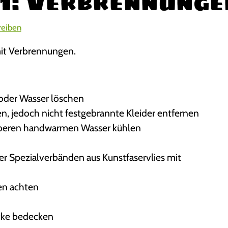
l 1: Verbrennunge
eiben
 mit Verbrennungen.
oder Wasser löschen
en, jedoch nicht festgebrannte Kleider entfernen
uberen handwarmen Wasser kühlen
r Spezialverbänden aus Kunstfaservlies mit
en achten
cke bedecken