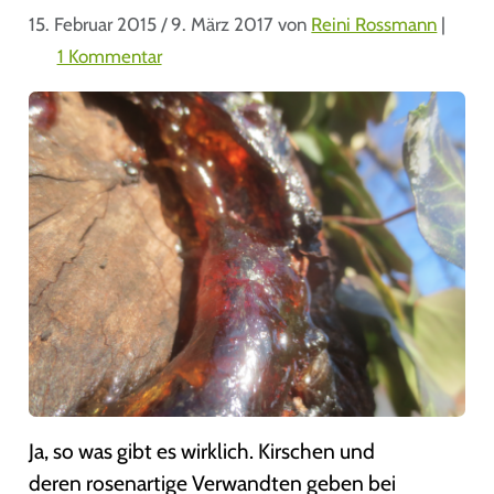
15. Februar 2015
/
9. März 2017
von
Reini Rossmann
|
z
1 Kommentar
u
K
i
r
s
c
h
g
u
m
m
i
Ja, so was gibt es wirklich. Kirschen und
deren rosenartige Verwandten geben bei