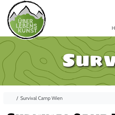
H
Surv
Start
Survival Camp Wien