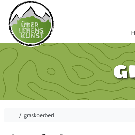
H
g
Start
graskoerberl