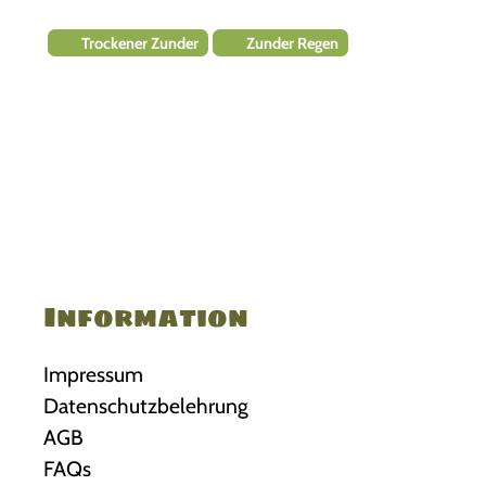
s
Trockener Zunder
Zunder Regen
S
u
r
v
i
v
a
l
T
e
Information
s
t
–
Impressum
F
Datenschutzbelehrung
r
AGB
a
FAQs
g