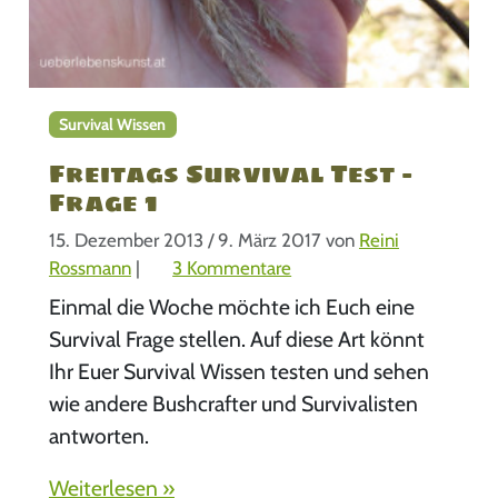
e
2
Survival Wissen
Freitags Survival Test –
Frage 1
15. Dezember 2013
/
9. März 2017
von
Reini
z
Rossmann
|
3 Kommentare
u
Einmal die Woche möchte ich Euch eine
F
Survival Frage stellen. Auf diese Art könnt
r
Ihr Euer Survival Wissen testen und sehen
e
wie andere Bushcrafter und Survivalisten
i
t
antworten.
a
Weiterlesen »
g