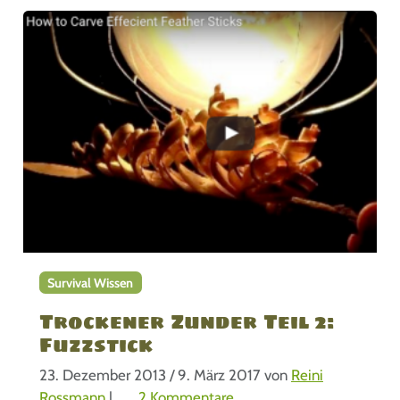
Survival Wissen
Trockener Zunder Teil 2:
Fuzzstick
23. Dezember 2013
/
9. März 2017
von
Reini
z
Rossmann
|
2 Kommentare