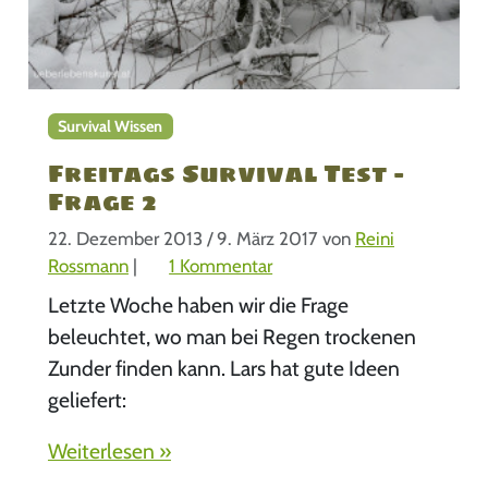
i
l
2
:
Survival Wissen
F
u
Freitags Survival Test –
z
Frage 2
z
22. Dezember 2013
/
9. März 2017
von
Reini
s
z
Rossmann
|
1 Kommentar
t
u
i
Letzte Woche haben wir die Frage
F
c
beleuchtet, wo man bei Regen trockenen
r
k
Zunder finden kann. Lars hat gute Ideen
e
geliefert:
i
t
Weiterlesen »
a
g