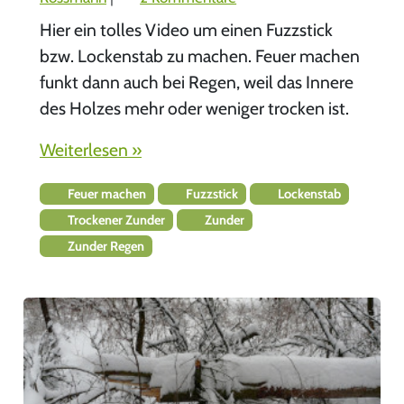
u
Hier ein tolles Video um einen Fuzzstick
T
bzw. Lockenstab zu machen. Feuer machen
r
funkt dann auch bei Regen, weil das Innere
o
des Holzes mehr oder weniger trocken ist.
c
k
Weiterlesen »
e
n
Feuer machen
Fuzzstick
Lockenstab
e
Trockener Zunder
Zunder
r
Z
Zunder Regen
u
n
d
e
r
T
e