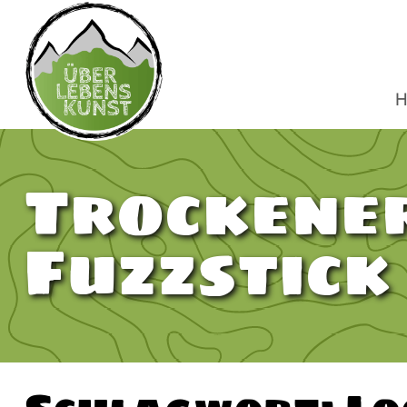
H
Trockener
Fuzzstick