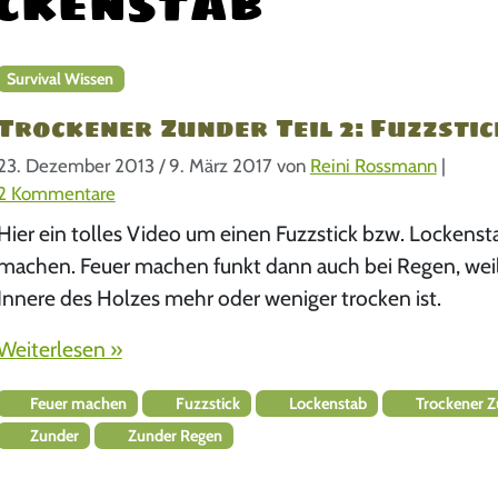
ckenstab
Survival Wissen
Trockener Zunder Teil 2: Fuzzstic
23. Dezember 2013
/
9. März 2017
von
Reini Rossmann
|
z
2 Kommentare
u
Hier ein tolles Video um einen Fuzzstick bzw. Lockenst
T
machen. Feuer machen funkt dann auch bei Regen, wei
r
Innere des Holzes mehr oder weniger trocken ist.
o
c
Weiterlesen »
k
e
Feuer machen
Fuzzstick
Lockenstab
Trockener Z
n
Zunder
Zunder Regen
e
r
Z