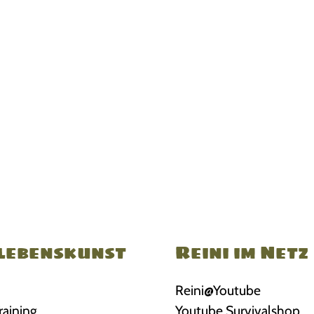
lebenskunst
Reini im Netz
Reini@Youtube
raining
Youtube Survivalshop