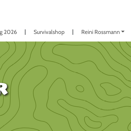
ng 2026
Survivalshop
Reini Rossmann
r