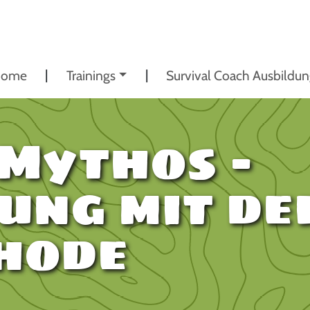
ome
Trainings
Survival Coach Ausbildu
Mythos –
ung mit de
hode