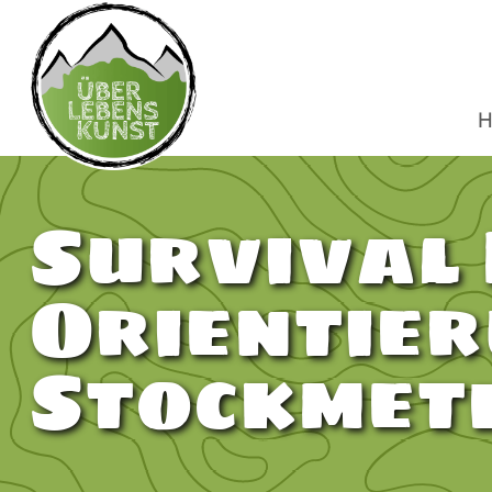
H
Survival 
Orientier
Stockmet