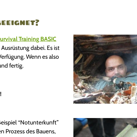
geeignet?
urvival Training BASIC
 Ausrüstung dabei. Es ist
Verfügung. Wenn es also
nd fertig.
!
eispiel “Notunterkunft”
en Prozess des Bauens,