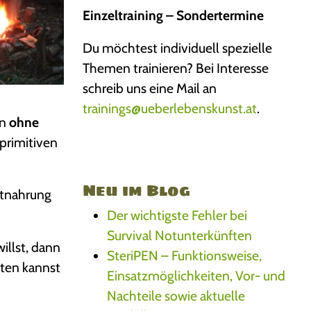
Einzeltraining – Sondertermine
Du möchtest individuell spezielle
Themen trainieren? Bei Interesse
schreib uns eine Mail an
trainings@ueberlebenskunst.at
.
en
ohne
 primitiven
Neu im Blog
otnahrung
Der wichtigste Fehler bei
Survival Notunterkünften
illst, dann
SteriPEN – Funktionsweise,
lten kannst
Einsatzmöglichkeiten, Vor- und
Nachteile sowie aktuelle