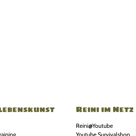
lebenskunst
Reini im Netz
Reini@Youtube
raining
Youtube Survivalshop