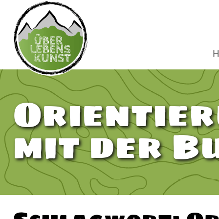
H
Orientier
mit der B