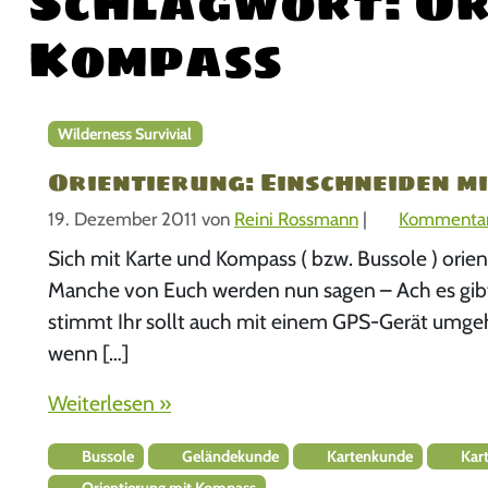
Schlagwort:
Or
Kompass
Wilderness Survivial
Orientierung: Einschneiden mi
19. Dezember 2011
von
Reini Rossmann
|
Kommentar
Sich mit Karte und Kompass ( bzw. Bussole ) orien
Manche von Euch werden nun sagen – Ach es gibt d
stimmt Ihr sollt auch mit einem GPS-Gerät umgeh
wenn […]
Weiterlesen »
Bussole
Geländekunde
Kartenkunde
Kart
Orientierung mit Kompass