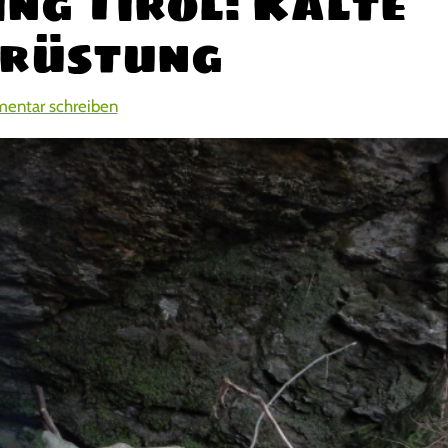
ng Tirol: Kalte
srüstung
entar schreiben