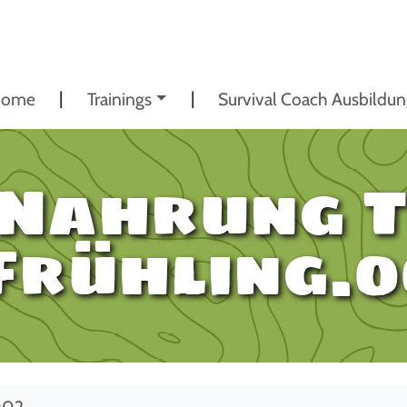
ome
Trainings
Survival Coach Ausbildu
 Nahrung T
Frühling.0
.002