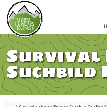
H
Survival
Suchbild 
Start
Survival Nahrung Training Suchbild Frühling